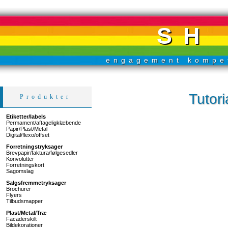
SH 
engagement kompet
Tutori
Produkter
Etiketter/labels
Permament/aftageligklæbende
Papir/Plast/Metal
Digital/flexo/offset
Forretningstryksager
Brevpapir/faktura/følgesedler
Konvolutter
Forretningskort
Sagomslag
Salgsfremmetryksager
Brochurer
Flyers
Tilbudsmapper
Plast/Metal/Træ
Facaderskilt
Bildekorationer