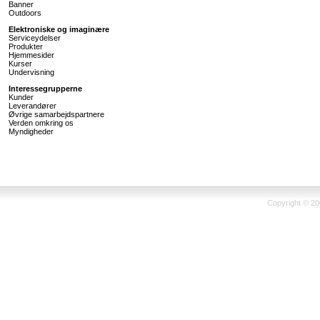
Banner
Outdoors
Elektroniske og imaginære
Serviceydelser
Produkter
Hjemmesider
Kurser
Undervisning
Interessegrupperne
Kunder
Leverandører
Øvrige samarbejdspartnere
Verden omkring os
Myndigheder
Copyright © 200